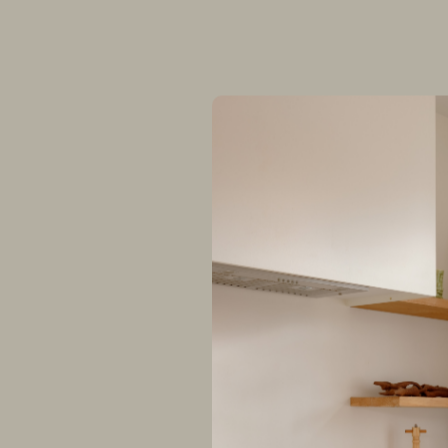
Lieu
Shefford, 
Année
2020